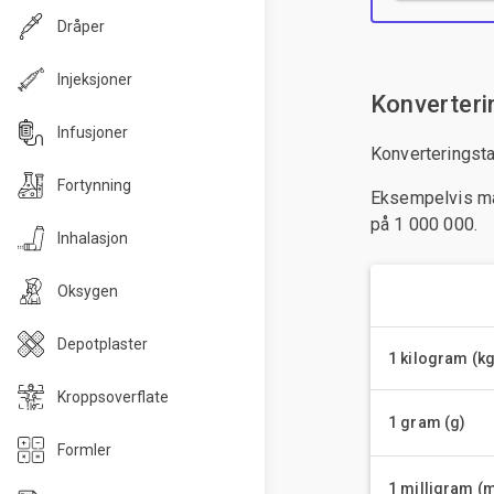
Dråper
Injeksjoner
Konverteri
Infusjoner
Konverteringsta
Fortynning
Eksempelvis må 
på 1 000 000.
Inhalasjon
Oksygen
Depotplaster
1 kilogram (kg
Kroppsoverflate
1 gram (g)
Formler
1 milligram (