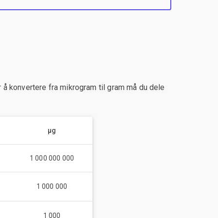
 å konvertere fra mikrogram til gram må du dele
µg
1 000 000 000
1 000 000
1 000