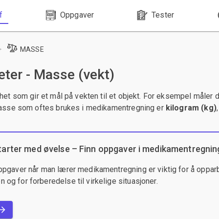
f
Oppgaver
Tester
>
MASSE
ter - Masse (vekt)
et som gir et mål på vekten til et objekt. For eksempel måler d
asse som oftes brukes i medikamentregning er
kilogram (kg)
tarter med øvelse – Finn oppgaver i medikamentregnin
ppgaver når man lærer medikamentregning er viktig for å opparb
og for forberedelse til virkelige situasjoner.