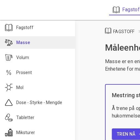
Fagstof
Fagstoff
FAGSTOFF
Masse
Måleenhe
Volum
Masse er en enh
Enhetene for m
Prosent
Mol
Mestring s
Dose - Styrke - Mengde
Å trene på o
hukommelsen 
Tabletter
Miksturer
TREN NÅ