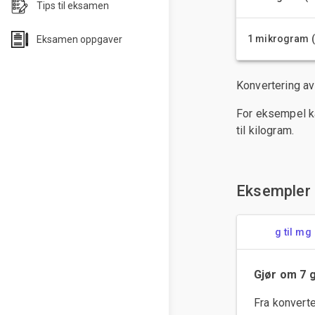
Tips til eksamen
1 mikrogram 
Eksamen oppgaver
Konvertering av
For eksempel ka
til kilogram.
Eksempler
g til mg
Gjør om 7 g
Fra konverte