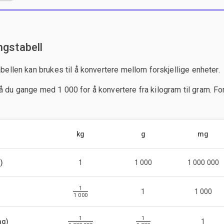
ngstabell
bellen kan brukes til å konvertere mellom forskjellige enheter.
du gange med 1 000 for å konvertere fra kilogram til gram. For
kg
g
mg
)
1
1 000
1 000 000
1
1
1 000
1 000
1
1
mg)
1