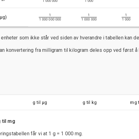
1 000 000
1 000
1
1
1
(µg)
1 000 000 000
1 000 000
1 000
 enheter som ikke står ved siden av hverandre i tabellen kan del
n konvertering fra milligram til kilogram deles opp ved først å 
g til µg
g til kg
mg t
 til mg
ringstabellen får vi at 1 g = 1 000 mg.