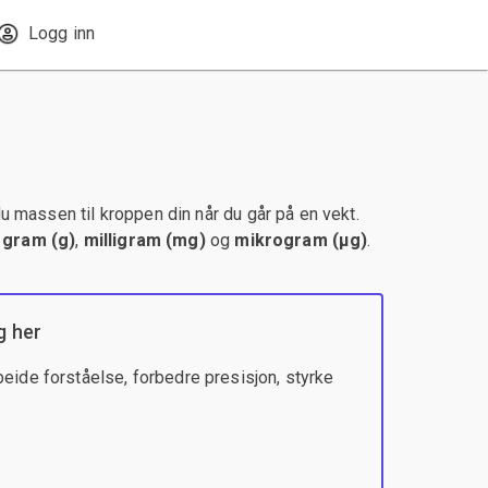
Logg inn
u massen til kroppen din når du går på en vekt.
,
gram (g)
,
milligram (mg)
og
mikrogram (µg)
.
g her
eide forståelse, forbedre presisjon, styrke