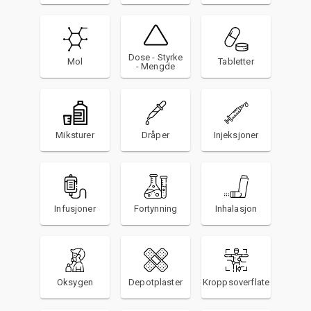
Dose - Styrke
Mol
Tabletter
- Mengde
Miksturer
Dråper
Injeksjoner
Infusjoner
Fortynning
Inhalasjon
Oksygen
Depotplaster
Kroppsoverflate